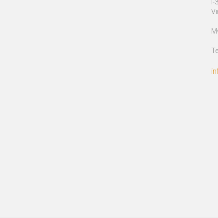
I
Vi
Mw
Te
i