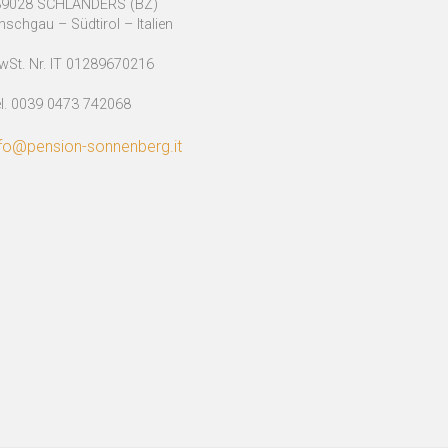
-39028 SCHLANDERS (BZ)
nschgau – Südtirol – Italien
St. Nr. IT 01289670216
l. 0039 0473 742068
nfo@pension-sonnenberg.it