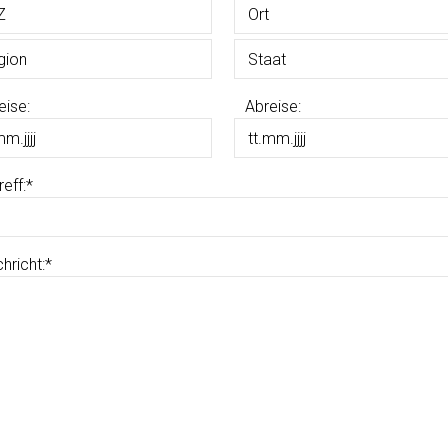
eise:
Abreise:
reff:
*
hricht:
*