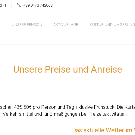
- I
+39 0473 742068
UNSERE PENSION
AKTIVURLAUB
KULTUR UND UMGEBUNG
Unsere Preise und Anreise
chen 43€-50€ pro Person und Tag inklusive Frühstück. Die Kurtax
n Verkehrsmittel und für Ermäßigungen bei Freizeitaktivitäten.
Das aktuelle Wetter im 