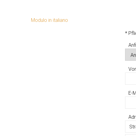
Modulo in italiano
*
Pfl
Anf
Vo
E-M
Adr