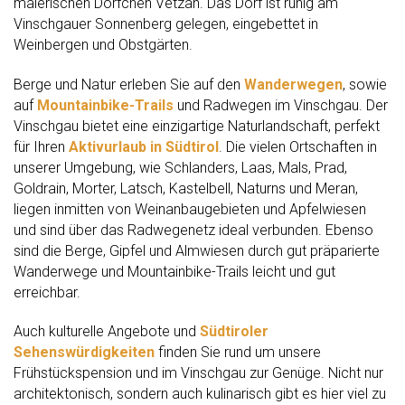
malerischen Dörfchen Vetzan. Das Dorf ist ruhig am
Vinschgauer Sonnenberg gelegen, eingebettet in
Weinbergen und Obstgärten.
Berge und Natur erleben Sie auf den
Wanderwegen
, sowie
auf
Mountainbike-Trails
und Radwegen im Vinschgau. Der
Vinschgau bietet eine einzigartige Naturlandschaft, perfekt
für Ihren
Aktivurlaub in Südtirol
. Die vielen Ortschaften in
unserer Umgebung, wie Schlanders, Laas, Mals, Prad,
Goldrain, Morter, Latsch, Kastelbell, Naturns und Meran,
liegen inmitten von Weinanbaugebieten und Apfelwiesen
und sind über das Radwegenetz ideal verbunden. Ebenso
sind die Berge, Gipfel und Almwiesen durch gut präparierte
Wanderwege und Mountainbike-Trails leicht und gut
erreichbar.
Auch kulturelle Angebote und
Südtiroler
Sehenswürdigkeiten
finden Sie rund um unsere
Frühstückspension und im Vinschgau zur Genüge. Nicht nur
architektonisch, sondern auch kulinarisch gibt es hier viel zu